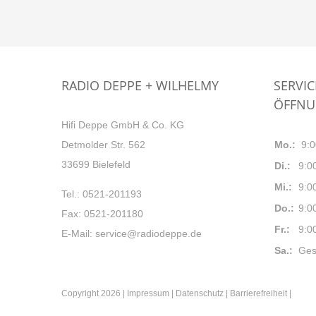
RADIO DEPPE + WILHELMY
SERVI
ÖFFNU
Hifi Deppe GmbH & Co. KG
Detmolder Str. 562
Mo.:
9
:
0
33699 Bielefeld
Di.:
9
:
0
Mi.:
9
:
0
Tel.:
0521-201193
Do.:
9
:
0
Fax: 0521-201180
Fr.:
9
:
0
E-Mail:
service@radiodeppe.de
Sa.:
Ges
Copyright
2026 |
Impressum
|
Datenschutz
|
Barrierefreiheit
|