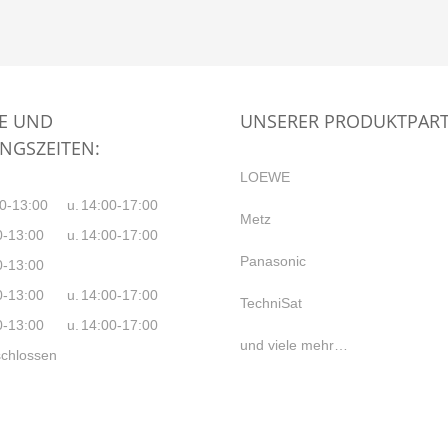
CE UND
UNSERER PRODUKTPAR
NGSZEITEN:
LOEWE
0-
13
:
00
u.
14
:
00-
17
:0
0
Metz
0-
13
:
00
u.
14:
00-
17:0
0
Panasonic
0-
13
:
00
0-
13
:
00
u.
14
:
00-
17
:0
0
TechniSat
0-
13
:
00
u.
14:
00-
17:0
0
und viele mehr…
chlossen